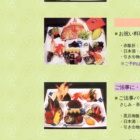
■
お祝い料
・赤飯折：
・日本酒：
・引き出物
※ご予約
ご法事に・
■
ご法事パ
さしみ・茶
・黒豆御飯
・日本酒：
・引き出物