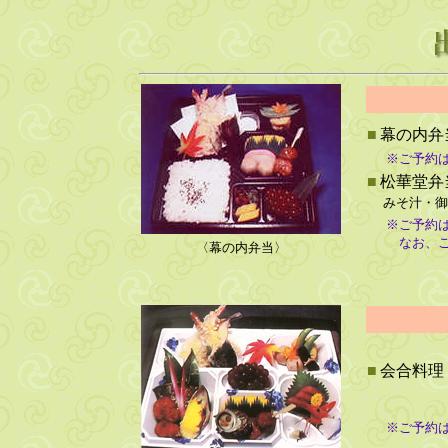
■
幕の内弁
※ご予約
■
松華堂弁
みそ汁・御
※ご予約
なお、ご
〈幕の内弁当〉
■
会合料理
※ご予約